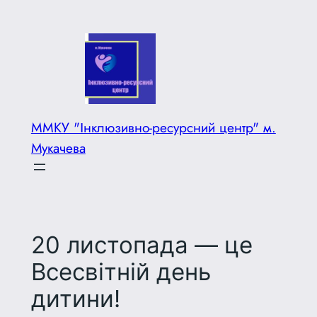
Перейти
до
вмісту
ММКУ "Інклюзивно-ресурсний центр" м.
Мукачева
20 листопада — це
Всесвітній день
дитини!