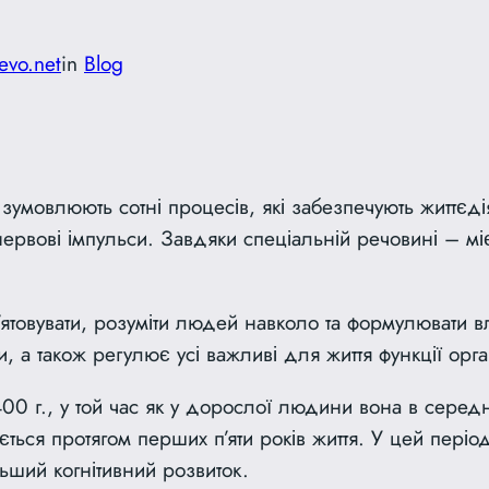
evo.net
in
Blog
умовлюють сотні процесів, які забезпечують життєдія
рвові імпульси. Завдяки спеціальній речовині – мієл
ятовувати, розуміти людей навколо та формулювати в
си, а також регулює усі важливі для життя функції орга
0 г., у той час як у дорослої людини вона в серед
ться протягом перших п’яти років життя. У цей періо
ьший когнітивний розвиток.