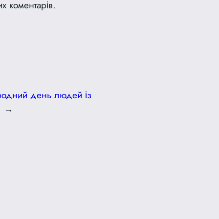
их коментарів.
одний день людей із
→