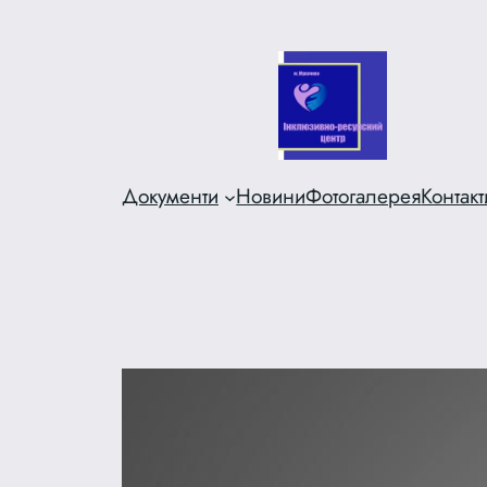
Перейти
до
вмісту
Документи
Новини
Фотогалерея
Контакт