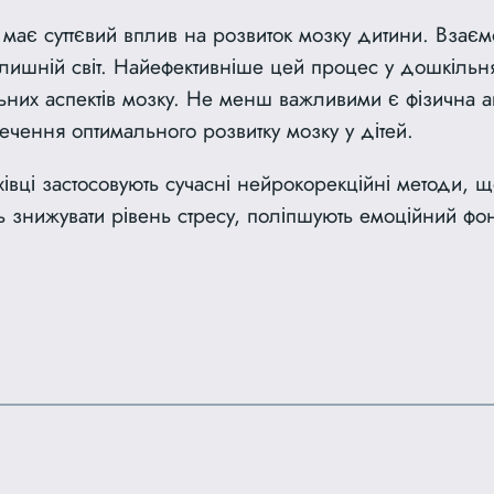
має суттєвий вплив на розвиток мозку дитини. Взаєм
ишній світ. Найефективніше цей процес у дошкільня
ьних аспектів мозку. Не менш важливими є фізична ак
ечення оптимального розвитку мозку у дітей.
вці застосовують сучасні нейрокорекційні методи, щ
знижувати рівень стресу, поліпшують емоційний фон т