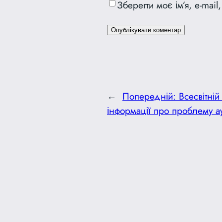
Зберегти моє ім’я, e-mai
←
Попередній:
Всесвітні
інформації про проблему а