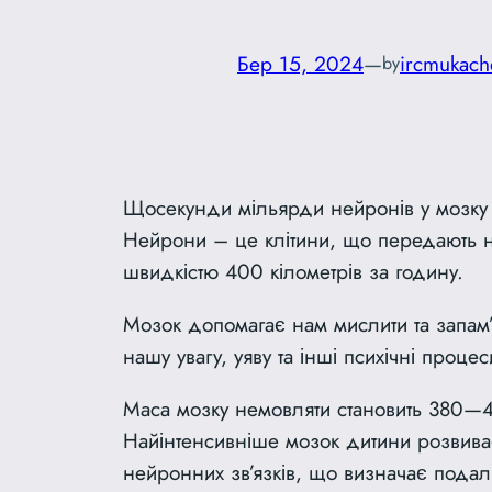
Бер 15, 2024
—
ircmukach
by
Щосекунди мільярди нейронів у мозку з
Нейрони – це клітини, що передають не
швидкістю 400 кілометрів за годину.
Мозок допомагає нам мислити та запам’
нашу увагу, уяву та інші психічні проце
Маса мозку немовляти становить 380—40
Найінтенсивніше мозок дитини розвиває
нейронних зв’язків, що визначає подал