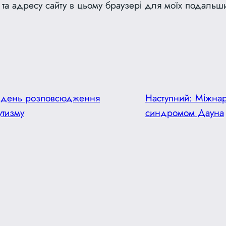
l, та адресу сайту в цьому браузері для моїх подальш
й день розповсюдження
Наступний:
Міжнар
утизму
синдромом Дауна