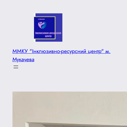
Перейти
до
вмісту
ММКУ "Інклюзивно-ресурсний центр" м.
Мукачева