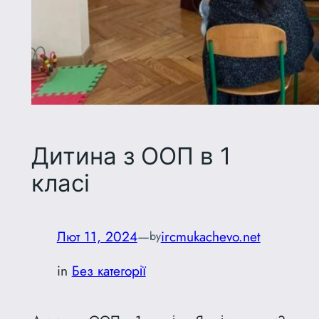
Дитина з ООП в 1
класі
Лют 11, 2024
—
ircmukachevo.net
by
in
Без категорії