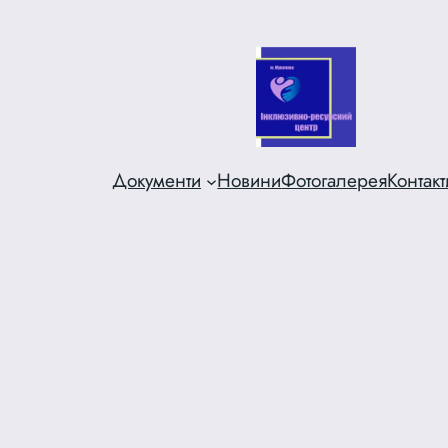
Перейти
до
вмісту
Документи
Новини
Фотогалерея
Контакт